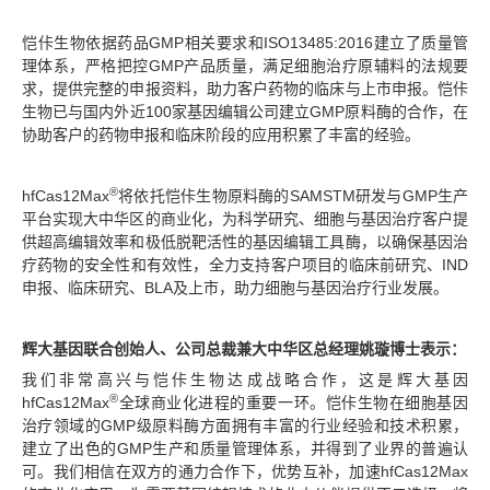
恺佧生物依据药品GMP相关要求和ISO13485:2016建立了质量管
理体系，严格把控GMP产品质量，满足细胞治疗原辅料的法规要
求，提供完整的申报资料，助力客户药物的临床与上市申报。恺佧
生物已与国内外近100家基因编辑公司建立GMP原料酶的合作，在
协助客户的药物申报和临床阶段的应用积累了丰富的经验。
®
hfCas12Max
将依托恺佧生物原料酶的SAMSTM研发与GMP生产
平台实现大中华区的商业化，为科学研究、细胞与基因治疗客户提
供超高编辑效率和极低脱靶活性的基因编辑工具酶，以确保基因治
疗药物的安全性和有效性，全力支持客户项目的临床前研究、IND
申报、临床研究、BLA及上市，助力细胞与基因治疗行业发展。
辉大基因联合创始人、公司总裁兼大中华区总经理姚璇博士表示：
我们非常高兴与恺佧生物达成战略合作，这是辉大基因
®
hfCas12Max
全球商业化进程的重要一环。恺佧生物在细胞基因
治疗领域的GMP级原料酶方面拥有丰富的行业经验和技术积累，
建立了出色的GMP生产和质量管理体系，并得到了业界的普遍认
可。我们相信在双方的通力合作下，优势互补，加速hfCas12Max