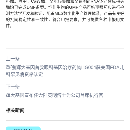
料酶。其中，Cas9酶、全能核酸酶和全系列mRNA体外合成相关
酶均已完成DMF备案。恺佧生物的GMP产品严格遵照药典进行检
测方法学开发和验证，配备MES数字化生产管理体系，产品有良好
的批间稳定性和一致性，符合申报要求，并可提供各种申报用文
件。
上一条
重磅|辉大基因首款眼科基因治疗药物HG004获美国FDA儿
科罕见病资格认定
下一条
辉大基因宣布任命陆英明博士为公司首席执行官
相关新闻