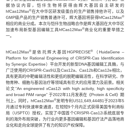
据协议内容，恺佧生物将获得由辉大基因自主研发的
®
hfCas12Max
在大中华区研发级蛋白的生产销售排他许可，以及
®
GMP级产品的生产销售普通许可，辉大基因将获得hfCas12Max
相应的商业分成。本次与恺佧生物战略合作是辉大基因在大中华区
®
加速布局新型基因编辑工具hfCas12Max
商业化的重要举措之
一。
®
®
hfCas12Max
是依托辉大基因HGPRECISE
（HuidaGene –
Platform for Rational Engineering of CRISPR-Cas Identification
by Synergic Expertise）平台开发的新型DNA基因编辑工具酶，与
广泛使用的CRISPR-Cas9以及Cas12a、Cas12b和Cas12e相比，
具有更高的中靶编辑活性和更低的脱靶编辑活性，在科学研究、作
物育种、细胞与基因治疗等领域具有巨大的应用潜力及前景。相关
论文“An engineered xCas12i with high activity, high specificity
and broad PAM range” 于2022年11月发表在《Protein & Cell》期
®
刊上。同时，hfCas12Max
发明专利US11,649,444B1于2023年5
月通过专利快速审查通道，在短短9个月内正式获得美国专利商标
局（USPTO）授权，实现了中国首个CRISPR-Cas12i系统底层专
利的海外布局突破，为行业内更多基因编辑和基因疗法产品落地商
业化和走向全球提供了有力的知识产权保障。