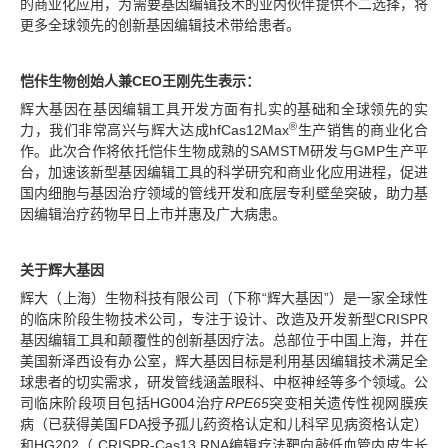
的商业化应用，为需要基因编辑技术的业内伙伴提供不二选择，将
更多全球领先的创新基因编辑技术带给患者。
恺佧生物创始人兼CEO王刚先生表示：
辉大基因在基因编辑工具开发方面有扎实的基础和全球领先的实
®
力，我们非常高兴与辉大达成hfCas12Max
生产销售的商业化合
作。此次合作将依托恺佧生物成熟的SAMSTM研发与GMP生产平
台，加速该新型基因编辑工具的科学研究和商业化应用进程，促进
国内细胞与基因治疗领域的管线开发和底层专利壁垒突破，助力基
因编辑治疗药物早日上市并惠及广大病患。
关于辉大基因
辉大（上海）生物科技有限公司（下称“辉大基因”）是一家全球性
的临床阶段生物技术公司，专注于设计、改造及开发新型CRISPR
基因编辑工具和颠覆性的创新基因疗法。总部位于中国上海，并在
美国新泽西设有办公室，辉大基因目标是利用基因编辑技术满足全
球患者的切实需求，研发管线涵盖眼科、中枢神经等多个领域。公
司临床阶段项目包括HG004治疗
RPE65
突变相关遗传性视网膜疾
病（已获得美国FDA授予孤儿药资格认定和儿科罕见病资格认定）
和HG202（ CRISPR-Cas13 RNA编辑疗法靶向敲低血管内皮生长