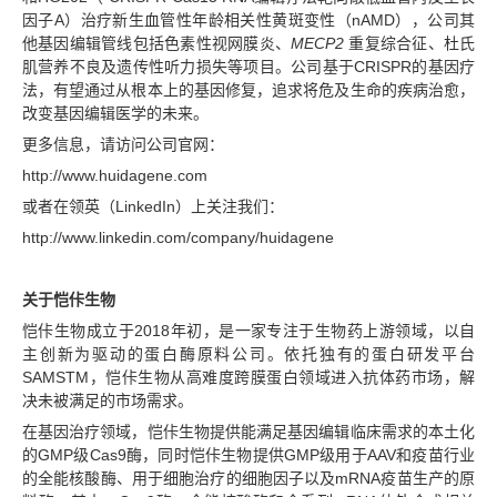
因子A）治疗新生血管性年龄相关性黄斑变性（nAMD），公司其
他基因编辑管线包括色素性视网膜炎、
MECP2
重复综合征、杜氏
肌营养不良及遗传性听力损失等项目。公司基于CRISPR的基因疗
法，有望通过从根本上的基因修复，追求将危及生命的疾病治愈，
改变基因编辑医学的未来。
更多信息，请访问公司官网：
http://www.huidagene.com
或者在领英（LinkedIn）上关注我们：
http://www.linkedin.com/company/huidagene
关于恺佧生物
恺佧生物成立于2018年初，是一家专注于生物药上游领域，以自
主创新为驱动的蛋白酶原料公司。依托独有的蛋白研发平台
SAMSTM，恺佧生物从高难度跨膜蛋白领域进入抗体药市场，解
决未被满足的市场需求。
在基因治疗领域，恺佧生物提供能满足基因编辑临床需求的本土化
的GMP级Cas9酶，同时恺佧生物提供GMP级用于AAV和疫苗行业
的全能核酸酶、用于细胞治疗的细胞因子以及mRNA疫苗生产的原