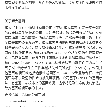
有望减少载体总剂量，从而降低AAV载体相关免疫原性或眼部不良
事件发生的风险。
关于辉大基因
辉大（上海）生物科技有限公司（下称“辉大基因”）是一家全球性
的临床阶段生物技术公司，专注于设计、改造及开发新型CRISPR
基因编辑工具和颠覆性的创新基因疗法。总部位于中国上海，并在
美国新泽西设有办公室，辉大基因目标是利用基因编辑技术满足全
球患者的切实需求，研发管线涵盖眼科、中枢神经等多个领域。公
司临床阶段项目包括HG004治疗
RPE65
突变相关遗传性视网膜疾
病（已获得美国FDA授予孤儿药资格认定和儿科罕见病资格认定）
和HG202（ CRISPR-Cas13 RNA编辑疗法靶向敲低血管内皮生长
因子A）治疗新生血管性年龄相关性黄斑变性（nAMD），公司其
他基因编辑管线包括色素性视网膜炎、
MECP2
重复综合征、杜氏
肌营养不良及遗传性听力损失等项目。公司基于CRISPR的基因疗
法，有望通过从根本上的基因修复，追求将危及生命的疾病治愈，
改变基因编辑医学的未来。
更多信息，请访问公司官网：
http://www.huidagene.com