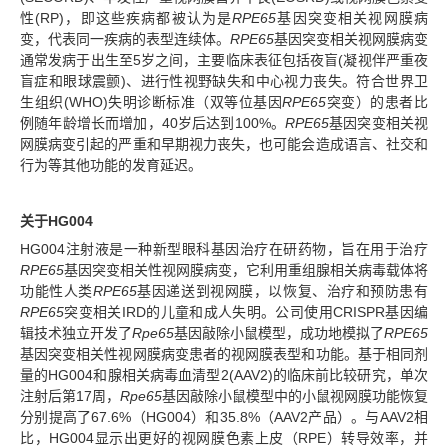
性(RP)，即这些疾病都被认为是
RPE65
基因突变相关视网膜病
变，代表同一疾病的表型连续体。
RPE65
基因突变相关视网膜病变
通常发病于出生至5岁之间，主要临床表征包括夜盲(凝视伴严重夜
盲症和眼球震颤)、进行性视野缺失和中心视力丧失。符合世界卫
生组织(WHO)失明诊断标准（双等位基因
RPE65
突变）的患者比
例随年龄增长而增加，40岁后达到100%。
RPE65
基因突变相关视
网膜病变引起的严重和早期视力丧失，也可能会造成语言、社交和
行为等其他功能的发育延迟。
关于HG004
HG004注射液是一种新型眼科基因治疗在研药物，旨在用于治疗
RPE65
基因突变相关性视网膜病变，它利用重组腺相关病毒载体将
功能性人类
RPE65
基因递送到视网膜，以恢复、治疗和预防患有
RPE65
突变相关IRD的儿童和成人失明。公司使用CRISPR基因编
辑技术独立开发了
Rpe65
基因敲除小鼠模型，成功地模拟了
RPE65
基因突变相关性视网膜病变患者的视网膜表型和功能。基于相同剂
量的HG004和腺相关病毒血清型2(AAV2)的临床前比较研究，单次
注射后第17周，
Rpe65
基因敲除小鼠模型中的小鼠视网膜功能恢复
分别提高了67.6%（HG004）和35.8%（AAV2产品）。与AAV2相
比，HG004显示出更好的视网膜色素上皮（RPE）转导效率，并