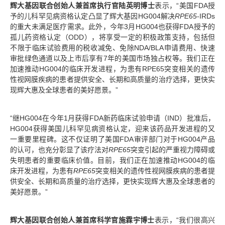
辉大基因联合创始人兼首席执行官陆英明博士
表示，“美国FDA授
予的儿科罕见病资格认定凸显了辉大基因HG004解决
RPE65
-IRDs
的重大未满足医疗需求。此外，今年3月HG004也获得FDA授予的
孤儿药资格认定（ODD），将享受一定的积极政策支持，包括但
不限于临床试验费用的税收减免、免除NDA/BLA申请费用、快速
审批绿色通道以及上市后享有7年的美国市场独占权等。我们正在
加速推动HG004的临床开发进程，为患有RPE65突变相关的遗传
性视网膜疾病的患者提供安全、长期和高质量的治疗选择，更快实
现辉大惠及全球患者的美好愿景。”
“继HG004在今年1月获得FDA新药临床试验申请（IND）批准后，
HG004获得美国儿科罕见病资格认定，迎来该药品开发进程的又
一重要里程碑。这不仅证明了美国FDA审评部门对于HG004产品
的认可，也充分彰显了该疗法对
RPE65
突变引起的严重视力障碍或
失明患者的重要临床价值。目前，我们正在加速推动HG004的临
床开发进程，为患有
RPE65
突变相关的遗传性视网膜疾病的患者提
供安全、长期和高质量的治疗选择，更快实现辉大惠及全球患者的
美好愿景。”
辉大基因联合创始人兼首席科学官施霖宇博士
表示，“我们很高兴