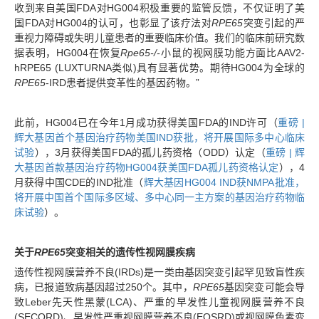
收到来自美国FDA对HG004积极重要的监管反馈，不仅证明了美
国FDA对HG004的认可，也彰显了该疗法对
RPE65
突变引起的严
重视力障碍或失明儿童患者的重要临床价值。我们的临床前研究数
据表明，HG004在恢复
Rpe65-/-
小鼠的视网膜功能方面比AAV2-
hRPE65 (LUXTURNA类似)具有显著优势。期待HG004为全球的
RPE65
-IRD患者提供变革性的基因药物。”
此前，HG004已在今年1月成功获得美国FDA的IND许可（
重磅 |
辉大基因首个基因治疗药物美国IND获批，将开展国际多中心临床
试验
），3月获得美国FDA的孤儿药资格（ODD）认定（
重磅 | 辉
大基因首款基因治疗药物HG004获美国FDA孤儿药资格认定
），4
月获得中国CDE的IND批准（
辉大基因HG004 IND获NMPA批准，
将开展中国首个国际多区域、多中心同一主方案的基因治疗药物临
床试验
）。
关于
RPE65
突变相关的遗传性视网膜疾病
遗传性视网膜营养不良(IRDs)是一类由基因突变引起罕见致盲性疾
病，已报道致病基因超过250个。其中，
RPE65
基因突变可能会导
致Leber先天性黑蒙(LCA)、严重的早发性儿童视网膜营养不良
(SECORD)、早发性严重视网膜营养不良(EOSRD)或视网膜色素变