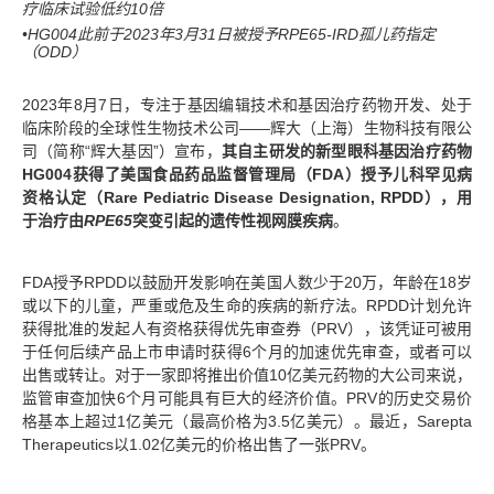
疗临床试验低约10倍
•HG004此前于2023年3月31日被授予RPE65-IRD孤儿药指定
（ODD）
2023年8月7日，专注于基因编辑技术和基因治疗药物开发、处于
临床阶段的全球性生物技术公司——辉大（上海）生物科技有限公
司（简称“辉大基因”）宣布，
其自主研发的新型眼科基因治疗药物
HG004获得了美国食品药品监督管理局（FDA）授予儿科罕见病
资格认定（Rare Pediatric Disease Designation, RPDD），用
于治疗由
RPE65
突变引起的遗传性视网膜疾病
。
FDA授予RPDD以鼓励开发影响在美国人数少于20万，年龄在18岁
或以下的儿童，严重或危及生命的疾病的新疗法。RPDD计划允许
获得批准的发起人有资格获得优先审查券（PRV），该凭证可被用
于任何后续产品上市申请时获得6个月的加速优先审查，或者可以
出售或转让。对于一家即将推出价值10亿美元药物的大公司来说，
监管审查加快6个月可能具有巨大的经济价值。PRV的历史交易价
格基本上超过1亿美元（最高价格为3.5亿美元）。最近，Sarepta
Therapeutics以1.02亿美元的价格出售了一张PRV。