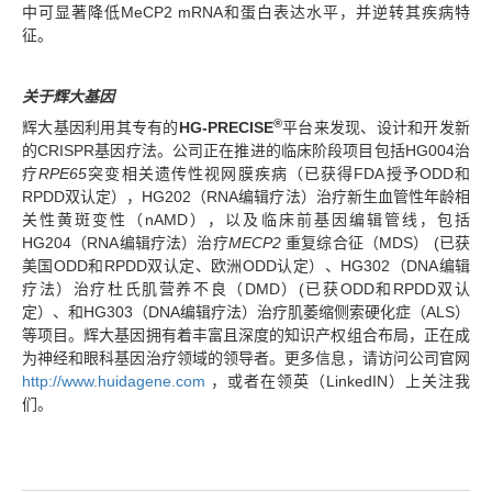
中可显著降低MeCP2 mRNA和蛋白表达水平，并逆转其疾病特
征。
关于辉大基因
®
辉大基因利用其专有的
HG-PRECISE
平台来发现、设计和开发新
的CRISPR基因疗法。公司正在推进的临床阶段项目包括HG004治
疗
RPE65
突变相关遗传性视网膜疾病（已获得FDA授予ODD和
RPDD双认定），HG202（RNA编辑疗法）治疗新生血管性年龄相
关性黄斑变性（nAMD），以及临床前基因编辑管线，包括
HG204（RNA编辑疗法）治疗
MECP2
重复综合征（MDS） (已获
美国ODD和RPDD双认定、欧洲ODD认定）、HG302（DNA编辑
疗法）治疗杜氏肌营养不良（DMD）(已获ODD和RPDD双认
定）、和HG303（DNA编辑疗法）治疗肌萎缩侧索硬化症（ALS）
等项目。辉大基因拥有着丰富且深度的知识产权组合布局，正在成
为神经和眼科基因治疗领域的领导者。更多信息，请访问公司官网
http://www.huidagene.com
，或者在领英（LinkedIN）上关注我
们。