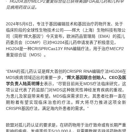
· HG204治疗MECP2重复综合征已获得美国FDA孤儿药和儿科罕
见病用药双认证。
2024年5月6日，专注于基因编辑技术和基因治疗药物开发、处于
临床阶段的全球性生物技术公司——辉大（上海）生物科技有限公
司（简称“辉大基因”）今天宣布，欧洲药品管理局（EMA）的孤儿
药委员会（COMP）已对HG204孤儿药申请发表了积极意见，
HG204是一种CRISPR/Cas13Y RNA编辑疗法，用于治疗
MECP2
重复综合征（MDS）。
“EMA的孤儿药认证是辉大首创的CRISPR RNA编辑疗法HG204在
MDS疾病领域迈出的重要一步，”
辉大基因联合创始人、CEO及医
学负责人陆英明博士
表示，“尽管目前尚无MDS疗法临床研究，这
项认证代表了药监部门对MDS这种致死性神经发育疾病的重视，
为患儿及家庭带来希望。MDS临床需求巨大，其患者社群一直在
期盼着有望实现临床治愈的疗法。辉大将尽力推进这项全新
CRISPR基因疗法，满足海内外患者的需求。”
欧盟对孤儿药认证的要求是，在研药物用于治疗致命或有长期严重
影响的疾病，发病率低于5/10,000人，且需要数据支持该药物有望