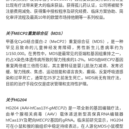
比现有疗法带来更大的临床获益。获得孤儿药认证，公司将被赋予
注册费用减免、获得集中授权程序及研究经费、临床方案协助、简
化审评流程及最高10年的欧盟市场排他期等一系列权益。
关于MECP2重复综合征（MDS）
甲基化CpG结合蛋白-2（MeCP2）重复综合征（MDS），是一种
罕见且致命的儿童神经发育障碍，男性新生儿患病率约为
1/150,000。在男性中，MDS是最常见的亚端粒基因组重排之一，
约占X染色体遗传病所致的智力残疾的1-2%。MDS由
MECP2
基因
重复两倍或三倍而引起，其主要特征是婴儿肌张力减退、发育迟
缓、智力残疾、焦虑、运动技能和语言丧失、癫痫、反复呼吸道感
染和过早死亡，通常在25岁之前发生死亡。MDS尚无有效疗法，
目前的治疗手段仅仅是症状管理和支持性护理。
关于HG204
HG204 (AAV-hfCas13Y-
gMECP2
) 是一项全新的基因编辑疗法，
由单个腺相关病毒（AAV）载体递送新型高保真RNA编辑器
hfCas13Y及靶向
MECP2
基因的gRNA。临床前研究显示，HG204
可在小鼠和猴的脑组织中稳定持续表达，在人源化MDS小鼠模型